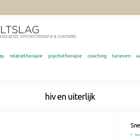
YRELATIES, PSYCHOTHERAPIE & COACHING
ay
relatietherapie
psychotherapie
coaching
tarieven
a
hiv en uiterlijk
Sne
h