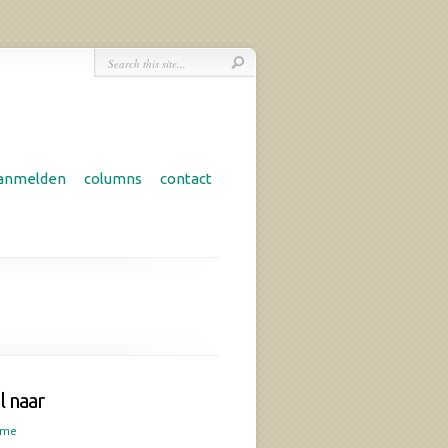
anmelden
columns
contact
l naar
ome