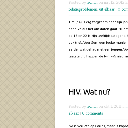
Posted by
admin
on mrt 12, 2012 i
relatieproblemen
,
uit elkaar
|
0 co
Tim (34) is erg zorgzaam naar zijn jon
behalve als het om daten gaat. Hij dat
de 18 en 22 is zijn leeftijdscategorie.
ook trio’s. Voor Sem een leuke manier
eerder wat gehad met een jongen. Voor
laatste tijd happen de twinky’s niet m
HIV. Wat nu?
Posted by
admin
on okt 1, 2011 in
elkaar
|
0 comments
Ivo is verliefd op Carlos, maar is ka