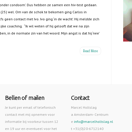
zonder condoom’. Dus hebben ze samen een hiv-test gedaan.
os (25) wel. Om van de schok te bekomen ging Carlos in
fs geen contact met Ivo. Ivo ging ‘in de wacht’. Hij meldde zich
ke coaching. “Ik wil weten of hij gelooft dat we na zijn
n, in de normale zin van het woord. Mijn angst is dat hij ‘nee’
Read More
Bellen of mailen
Contact
Je kunt per email of telefonisch
Marcel Holtslag
contact met mij opnemen voor
a Amsterdam- Centrum
informatie bij voorkeur tussen 12
e
info@marcelholtslag.nl
en 19 uur en eventueel voor het
t +31(0)20-6712140