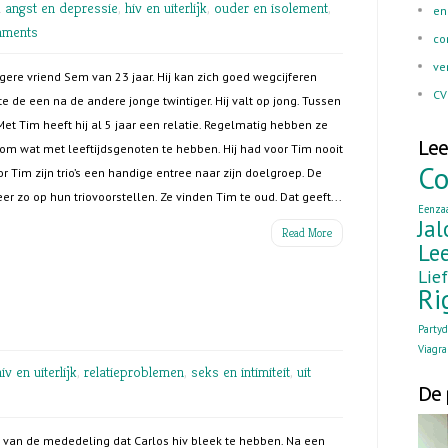
n
angst en depressie
,
hiv en uiterlijk
,
ouder en isolement
,
en
mments
co
ve
gere vriend Sem van 23 jaar. Hij kan zich goed wegcijferen
CV
e de een na de andere jonge twintiger. Hij valt op jong. Tussen
 Met Tim heeft hij al 5 jaar een relatie. Regelmatig hebben ze
Lee
 om wat met leeftijdsgenoten te hebben. Hij had voor Tim nooit
Co
 Tim zijn trio’s een handige entree naar zijn doelgroep. De
eer zo op hun triovoorstellen. Ze vinden Tim te oud. Dat geeft...
Eenza
Jal
Read More
Lee
Lie
Ri
Party
Viagra
hiv en uiterlijk
,
relatieproblemen
,
seks en intimiteit
,
uit
De 
pot van de mededeling dat Carlos hiv bleek te hebben. Na een