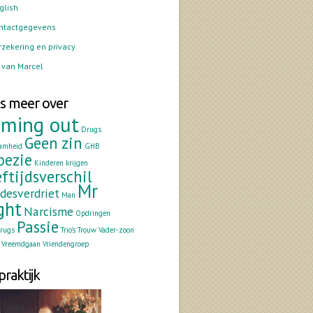
glish
ntactgegevens
rzekering en privacy
 van Marcel
s meer over
ming out
Drugs
Geen zin
amheid
GHB
oezie
Kinderen krijgen
ftijdsverschil
Mr
fdesverdriet
Man
ght
Narcisme
Opdringen
Passie
drugs
Trio's
Trouw
Vader-zoon
Vreemdgaan
Vriendengroep
praktijk