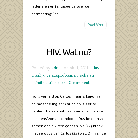
redeneren en fantaseerde over de
ontmoeting: “Zal ik...
Read More
HIV. Wat nu?
Posted by
admin
on okt 1, 2011 in
hiv en
uiterlijk
,
relatieproblemen
,
seks en
intimiteit
,
uit elkaar
|
0 comments
Ivo is verliefd op Carlos, maar is kapot van
de mededeling dat Carlos hiv bleek te
hebben. Na een half jaar samen wilden ze
ook eens ‘zonder condoom’. Dus hebben ze
samen een hiv-test gedaan. Ivo (22) bleek
niet seropositief, Carlos (25) wel. Om van de