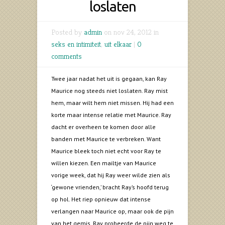
loslaten
Posted by
admin
on nov 24, 2012 in
seks en intimiteit
,
uit elkaar
|
0
comments
Twee jaar nadat het uit is gegaan, kan Ray
Maurice nog steeds niet loslaten. Ray mist
hem, maar wilt hem niet missen. Hij had een
korte maar intense relatie met Maurice. Ray
dacht er overheen te komen door alle
banden met Maurice te verbreken. Want
Maurice bleek toch niet echt voor Ray te
willen kiezen. Een mailtje van Maurice
vorige week, dat hij Ray weer wilde zien als
‘gewone vrienden,’ bracht Ray’s hoofd terug
op hol. Het riep opnieuw dat intense
verlangen naar Maurice op, maar ook de pijn
van het gemis. Ray probeerde de pijn weg te