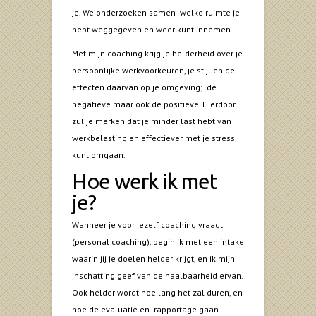
je. We onderzoeken samen welke ruimte je
hebt weggegeven en weer kunt innemen.
Met mijn coaching krijg je helderheid over je
persoonlijke werkvoorkeuren, je stijl en de
effecten daarvan op je omgeving; de
negatieve maar ook de positieve. Hierdoor
zul je merken dat je minder last hebt van
werkbelasting en effectiever met je stress
kunt omgaan.
Hoe werk ik met
je?
Wanneer je voor jezelf coaching vraagt
(personal coaching), begin ik met een intake
waarin jij je doelen helder krijgt, en ik mijn
inschatting geef van de haalbaarheid ervan.
Ook helder wordt hoe lang het zal duren, en
hoe de evaluatie en rapportage gaan