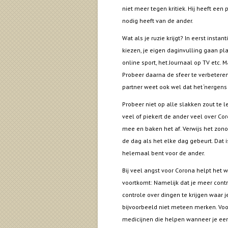
niet meer tegen kritiek. Hij heeft een 
nodig heeft van de ander.
Wat als je ruzie krijgt? In eerst inst
kiezen, je eigen daginvulling gaan pla
online sport, het Journaal op TV etc.
Probeer daarna de sfeer te verbeteren 
partner weet ook wel dat het ‘nergens 
Probeer niet op alle slakken zout te l
veel of piekert de ander veel over Co
mee en baken het af. Verwijs het zono
de dag als het elke dag gebeurt. Dat i
helemaal bent voor de ander.
Bij veel angst voor Corona helpt het w
voortkomt: Namelijk dat je meer contr
controle over dingen te krijgen waar j
bijvoorbeeld niet meteen merken. Voor
medicijnen die helpen wanneer je een