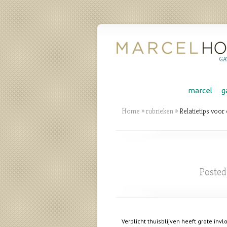
GA
marcel
g
Home
»
rubrieken
»
Relatietips voor
Poste
Verplicht thuisblijven heeft grote inv