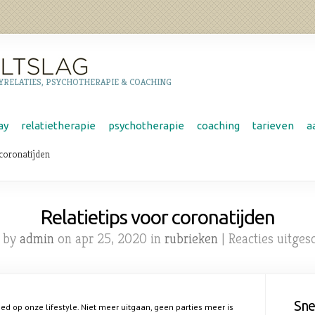
YRELATIES, PSYCHOTHERAPIE & COACHING
ay
relatietherapie
psychotherapie
coaching
tarieven
a
 coronatijden
Relatietips voor coronatijden
d by
admin
on apr 25, 2020 in
rubrieken
|
Reacties uitges
Sne
loed op onze lifestyle. Niet meer uitgaan, geen parties meer is