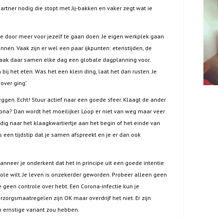
partner nodig die stopt met Jij-bakken en vaker zegt wat ie
antie door meer voor jezelf te gaan doen. Je eigen werkplek gaan
nnen. Vaak zijn er wel een paar ijkpunten: etenstijden, de
 Maak daar samen elke dag een globale dagplanning voor.
bij het eten. Was het een klein ding, laat het dan rusten. Je
over ging’.
eggen. Echt! Stuur actief naar een goede sfeer. Klaagt de ander
rona? Dan wordt het moeilijker. Loop er niet van weg maar veer
dig naar het klaagkwartiertje aan het begin of het einde van
s een tijdstip dat je samen afspreekt en je er dan ook
anneer je onderkent dat het in principe uit een goede intentie
ole wilt. Je leven is onzekerder geworden. Probeer alleen geen
e geen controle over hebt. Een Corona-infectie kun je
zorgsmaatregelen zijn OK maar overdrijf het niet. Er zijn
 ernstige variant zou hebben.