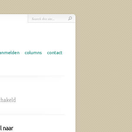
anmelden
columns
contact
voor
chakeld
Relatietips
voor
coronatijden
l naar