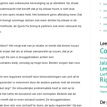
gemis aan onbewuste bevestiging op je identiteit. Op straat
h
tenwacht niet beseft dat je bij elkaar hoort, is niet leuk.
en
je een open relatie hebt. Het betekent geen afleiding meer. Dat
co
t brengt sommige stellen ook weer dichter bij elkaar in de
ve
emethode, de Quick Fix breng ik partners ook weer seksueel bij
CV
n:
Lee
ken? Het vergt wat van je relatie. Je merkt dat kleine issues
Co
oral eraan dat als je elkaar aanspreekt op issues, dat je je
opt. De een is teruggetrokken achter een
Eenza
Jal
straties kwijt; zonodig op hoge toon. Beiden zorgen dan voor
Lee
Lie
 De een reguleert zichzelf door teleurstellingen van zich af te
Ri
eguleerder’ is meeveren door de andere partner met de emotie
Party
 kut zeg!”. De inhoudelijke problematiek hoef je niet op te
Viagra
il het liefst de boosheid van een vermijden. Bedenk dat de
 heeft dat er even iemand luistert. De teruggetrokken,
De 
 door iets voor zichzelf te doen; de ‘auto-reguleerder’. Hij kan