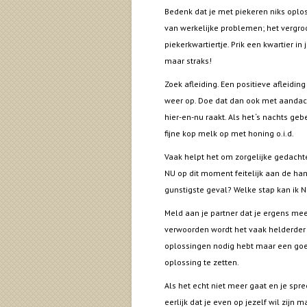
Bedenk dat je met piekeren niks oplost.
van werkelijke problemen; het vergroo
piekerkwartiertje. Prik een kwartier in
maar straks!
Zoek afleiding. Een positieve afleidi
weer op. Doe dat dan ook met aandach
hier-en-nu raakt. Als het ‘s nachts ge
fijne kop melk op met honing o.i.d.
Vaak helpt het om zorgelijke gedachten
NU op dit moment feitelijk aan de han
gunstigste geval? Welke stap kan ik 
Meld aan je partner dat je ergens mee
verwoorden wordt het vaak helderder 
oplossingen nodig hebt maar een goe
oplossing te zetten.
Als het echt niet meer gaat en je spr
eerlijk dat je even op jezelf wil zijn 