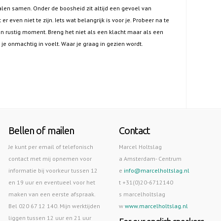
alen samen. Onder de boosheid zit altijd een gevoel van
 er even niet te zijn. Iets wat belangrijk is voor je. Probeer na te
en rustig moment. Breng het niet als een klacht maar als een
r je onmachtig in voelt. Waar je graag in gezien wordt.
Bellen of mailen
Contact
Je kunt per email of telefonisch
Marcel Holtslag
contact met mij opnemen voor
a Amsterdam- Centrum
informatie bij voorkeur tussen 12
e
info@marcelholtslag.nl
en 19 uur en eventueel voor het
t +31(0)20-6712140
maken van een eerste afspraak.
s marcelholtslag
Bel 020 67 12 140. Mijn werktijden
w
www.marcelholtslag.nl
liggen tussen 12 uur en 21 uur