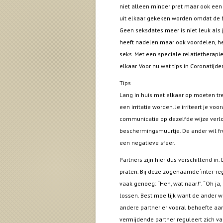
niet alleen minder pret maar ook een 
uit elkaar gekeken worden omdat de bui
Geen seksdates meer is niet leuk als 
heeft nadelen maar ook voordelen, he
seks. Met een speciale relatietherapi
elkaar. Voor nu wat tips in Coronatijde
Tips
Lang in huis met elkaar op moeten trek
een irritatie worden. Je irriteert je vo
communicatie op dezelfde wijze verlo
beschermingsmuurtje. De ander wil fru
een negatieve sfeer.
Partners zijn hier dus verschillend in.
praten. Bij deze zogenaamde ‘inter-r
vaak genoeg: “Heh, wat naar!”. “Oh ja,
lossen. Best moeilijk want de ander w
andere partner er vooral behoefte aan
vermijdende partner reguleert zich vaak