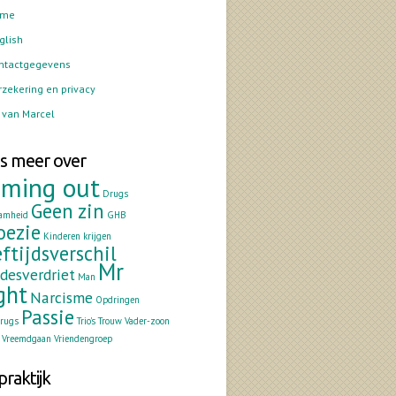
ome
glish
ntactgegevens
rzekering en privacy
 van Marcel
s meer over
ming out
Drugs
Geen zin
amheid
GHB
oezie
Kinderen krijgen
ftijdsverschil
Mr
fdesverdriet
Man
ght
Narcisme
Opdringen
Passie
drugs
Trio's
Trouw
Vader-zoon
Vreemdgaan
Vriendengroep
praktijk