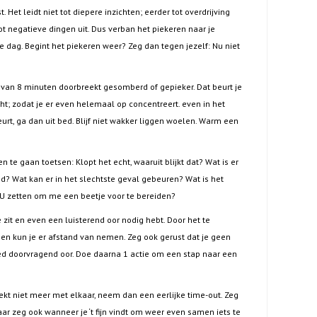
 Het leidt niet tot diepere inzichten; eerder tot overdrijving
t negatieve dingen uit. Dus verban het piekeren naar je
 je dag. Begint het piekeren weer? Zeg dan tegen jezelf: Nu niet
ng van 8 minuten doorbreekt gesomberd of gepieker. Dat beurt je
t; zodat je er even helemaal op concentreert. even in het
beurt, ga dan uit bed. Blijf niet wakker liggen woelen. Warm een
 te gaan toetsen: Klopt het echt, waaruit blijkt dat? Wat is er
d? Wat kan er in het slechtste geval gebeuren? Wat is het
NU zetten om me een beetje voor te bereiden?
 zit en even een luisterend oor nodig hebt. Door het te
en kun je er afstand van nemen. Zeg ook gerust dat je geen
d doorvragend oor. Doe daarna 1 actie om een stap naar een
eekt niet meer met elkaar, neem dan een eerlijke time-out. Zeg
maar zeg ook wanneer je ‘t fijn vindt om weer even samen iets te