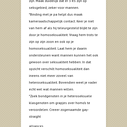
zijn. Maak duidelijk dat er 3 R’s zijn op
seksgebied, zeker voor mannen.
*Binding met je pa helpt dus maak
kameraadschappelijk contact. Keer je niet
van hem af als hij teleurgesteld blijkt te zijn
door je homoseksualiteit. Vraag hem trots te
zijn op zijn zoon en ook op je
homoseksualiteit. Laat hem je daarin
ondersteunen want mannen kunnen het ook
gewoon over seksualiteit hebben. In dat
opzicht verschilt homoseksualiteit dan
ineens niet meer zoveel van
heteroseksualiteit. Bovendien weet je vader
echt wel wat mannen willen.
*Zoek bondgenoten in je heteroseksuele
klasgenoten om grapjes over homo’s te
veroordelen. Creeer zogenaamde gay-
straight
alliances.