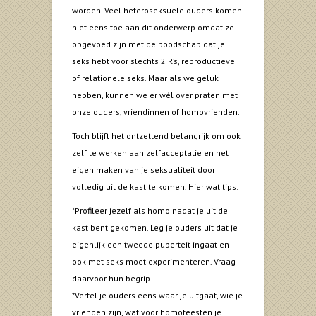
worden. Veel heteroseksuele ouders komen
niet eens toe aan dit onderwerp omdat ze
opgevoed zijn met de boodschap dat je
seks hebt voor slechts 2 R’s, reproductieve
of relationele seks. Maar als we geluk
hebben, kunnen we er wél over praten met
onze ouders, vriendinnen of homovrienden.
Toch blijft het ontzettend belangrijk om ook
zelf te werken aan zelfacceptatie en het
eigen maken van je seksualiteit door
volledig uit de kast te komen. Hier wat tips:
*Profileer jezelf als homo nadat je uit de
kast bent gekomen. Leg je ouders uit dat je
eigenlijk een tweede puberteit ingaat en
ook met seks moet experimenteren. Vraag
daarvoor hun begrip.
*Vertel je ouders eens waar je uitgaat, wie je
vrienden zijn, wat voor homofeesten je