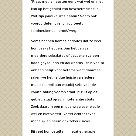
*Praat met je naasten eens wat wel en niet
kan op het gebied van beschermde seks.
Wat zijn jouw keuzes daarin? Neem ook
vooroordelen over bijvoorbeeld
‘rondneukende homo’s’ weg.
Soms hebben homo’s periodes dat ze veel
homoseks hebben. Dan hebben ze
meerdere seksdates of bezoeken ze een
hoop gaysauna’s en darkrooms. Dit is veelal
onbegrijpelijk voor hetero’s want daarmee
raken we het heilige huisje van iedere
maatschappij aan waarbij seks voor de
voortplanting voorop staat. Je zult op dit
gebied altijd op schijntolerantie stuiten.
Zoek daarom een middenweg over wat je
wel en niet vertelt! Vertel echter zoveel
mogelijk en neem ook zeker risico’s.
Bij veel homostellen in relatietherapie