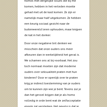
homo’s met dergelijke issues die bij me
komen, hebben in het verleden moeite
gehad met uit de kast komen. Ze zijn er
namelijk maar half uitgekomen. Ze hebben
een keurig sociaal gezicht naar de
buitenwereld leren ophouden, maar knijpen
de kat in het donker.
Door onze negatieve bril denken we
misschien dat onze ouders ons meer
afkeuren dan in werkelijkheid het geval is.
We schamen ons al bij voorbaat. Het zou
toch normaal moeten zijn dat moderne
ouders over seksualiteit praten met hun
kinderen? Door er openlijk over te praten
krijg je indirect toestemming van je ouders
om te kunnen zijn wie je bent. Tevens zul je
dan het gevoel krijgen dat je als homo
volledig in orde bent wat de zelfacceptatie
enorm zal versterken. Het gevolg is dat je