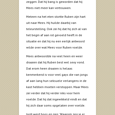
zeggen. Dat hij bang is geworden dat hij
Mees niet meer kan vertrouwen.
Meteen na het eten stortte Ruben zijn hart
uit naar Mees. Hij huilde daarbij van
teleurstelling. Ook zei hij dat hij zich al van
het begin af aan rot gevoeld heeft in de
situatie en dat hij nu een eerlijk antwoord
wilde over wat Mees voor Ruben voelde.
Mees antwoordde na veel heen en weer
draaien dat hij Ruben best wel sexy vond.
Dat erom heen draaien is helaas
kenmerkend is voor veel gays die van jongs
af aan lang hun seksuele verlangens in de
kast hebben moeten verstoppen. Maar Mees
zei verder dat hij verder niks voor hem
voelde. Dat hij dat ingewikkeld vindt en dat
hij zich daar soms opgelaten over voelde.
Jordi werd boos en riep: ’Waarom zeg je er