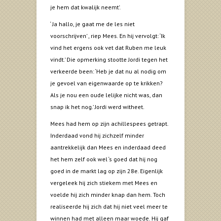
je hem dat kwalijk neemt’.
‘ Ja hallo, je gaat me de les niet
voorschrijven’ , riep Mees. En hij vervolgt: ‘Ik
vind het ergens ook vet dat Ruben me leuk
vindt.’ Die opmerking stootte Jordi tegen het
verkeerde been: ‘Heb je dat nu al nodig om
je gevoel van eigenwaarde op te krikken?
Als je nou een oude lelijke nicht was, dan
snap ik het nog.’ Jordi werd witheet.
Mees had hem op zijn achillespees getrapt.
Inderdaad vond hij zichzelf minder
aantrekkelijk dan Mees en inderdaad deed
het hem zelf ook wel ‘s goed dat hij nog
goed in de markt lag op zijn 28e. Eigenlijk
vergeleek hij zich stiekem met Mees en
voelde hij zich minder knap dan hem. Toch
realiseerde hij zich dat hij niet veel meer te
winnen had met alleen maar woede. Hij gaf