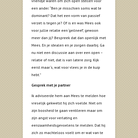
vriendje waren om zich open stellen voor
een ander. “Ben je misschien soms wat te
dominant? Dat het een vorm van passief
verzet is tegen je? Of is en was Mees ook
voor jullie relatie een ‘geilneef’, gewoon
meer dan jij? Bespreek dat dan openlijk met
Mees. En je idealen en je zorgen daarbij. Ga
nu niet een discussie aan over een open –
relatie of niet, dat is van latere zorg. Kijk
eerst maar ‘s, wat voor vlees je in de kuip
hebt.”
Gesprek met je partner
Ik adviseerde hem aan Mees te melden hoe
vreselijk gekwetst hij zich voelde. Niet om
zijn boosheid te gaan ventileren maar om
zijn angst voor verlating en
eenzaamheidsgevoelens te melden. Dat hij
zich zo machteloos voelt om er wat van te