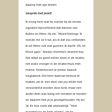
daarna met zijn drieën.
Gesprek met jezelf
Ik vroeg hem wat hij voelde bij de eerste
signalen bijvoorbeeld dat dansen van
Ruben en Mees. Hij zei: “Mixed feelings. Ik
voelde me zo ’n tut, als ik dat zou verbieden.
Ik wil Mees ook wat gunnen. Ik dacht: Oh, oh
those gays.” Always mommy’s dearest boy.
Het altijd zo goed willen doen in de relatie,
net zoals vroeger in de relatie thuis met
mama. Ondertussen je power daaruit
weglatend. Om hem daarvan bewust te
maken, zei ik: een deel van jou wilde niet
veroordeeld worden door Jordi, maar een
ander deel was bang om verlaten te worden
en daarom heb je je grootgehouden. Hij zei:
‘Ja’. En hoe voelt dat uiteindelijk: “Heel
machteloos en heel alleen”, zei hij.