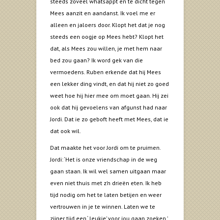
steeds zoveel whatsappt en te dicht tegen
Mees aanzit en aandanst. Ik voel me er
alleen en jaloers door. Klopt het dat je nog
steeds een oogje op Mees hebt? Klopt het
dat, als Mees zou willen, je met hem naar
bed zou gaan? Ik word gek van die
vermoedens. Ruben erkende dat hij Mees
een lekker ding vindt, en dat hij niet zo goed
weet hoe hij hier mee om moet gaan. Hij zei
ook dat hij gevoelens van afgunst had naar
Jordi. Dat ie zo geboft heeft met Mees, dat ie
dat ook wil.
Dat maakte het voor Jordi om te pruimen.
Jordi: ‘Het is onze vriendschap in de weg
gaan staan. Ik wil wel samen uitgaan maar
even niet thuis met z’n drieën eten. Ik heb
tijd nodig om het te laten betijen en weer
vertrouwen in je te winnen. Laten we te
zijner tijd een ‘ leukie’ voor jou gaan zoeken.’