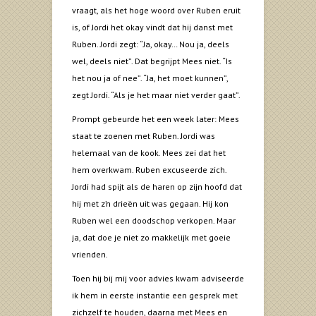
vraagt, als het hoge woord over Ruben eruit
is, of Jordi het okay vindt dat hij danst met
Ruben. Jordi zegt: “Ja, okay… Nou ja, deels
wel, deels niet”. Dat begrijpt Mees niet. “Is
het nou ja of nee”. “Ja, het moet kunnen”,
zegt Jordi. “Als je het maar niet verder gaat”.
Prompt gebeurde het een week later: Mees
staat te zoenen met Ruben. Jordi was
helemaal van de kook. Mees zei dat het
hem overkwam. Ruben excuseerde zich.
Jordi had spijt als de haren op zijn hoofd dat
hij met z’n drieën uit was gegaan. Hij kon
Ruben wel een doodschop verkopen. Maar
ja, dat doe je niet zo makkelijk met goeie
vrienden.
Toen hij bij mij voor advies kwam adviseerde
ik hem in eerste instantie een gesprek met
zichzelf te houden, daarna met Mees en