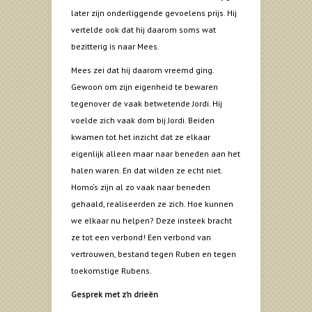
later zijn onderliggende gevoelens prijs. Hij
vertelde ook dat hij daarom soms wat
bezitterig is naar Mees.
Mees zei dat hij daarom vreemd ging.
Gewoon om zijn eigenheid te bewaren
tegenover de vaak betwetende Jordi. Hij
voelde zich vaak dom bij Jordi. Beiden
kwamen tot het inzicht dat ze elkaar
eigenlijk alleen maar naar beneden aan het
halen waren. En dat wilden ze echt niet.
Homo‘s zijn al zo vaak naar beneden
gehaald, realiseerden ze zich. Hoe kunnen
we elkaar nu helpen? Deze insteek bracht
ze tot een verbond! Een verbond van
vertrouwen, bestand tegen Ruben en tegen
toekomstige Rubens.
Gesprek met z’n drieën