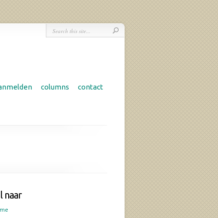
anmelden
columns
contact
l naar
ome