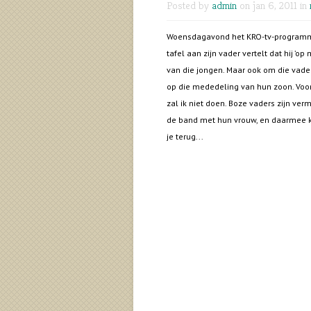
Posted by
admin
on jan 6, 2011 in
Woensdagavond het KRO-tv-programma 
tafel aan zijn vader vertelt dat hij ’
van die jongen. Maar ook om die vade
op die mededeling van hun zoon. Voor 
zal ik niet doen. Boze vaders zijn ver
de band met hun vrouw, en daarmee kwe
je terug...