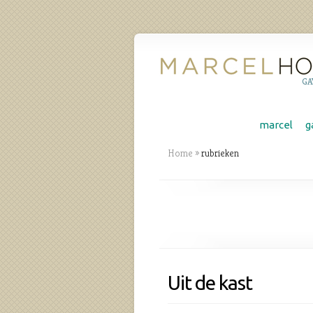
GA
marcel
g
Home
»
rubrieken
Uit de kast