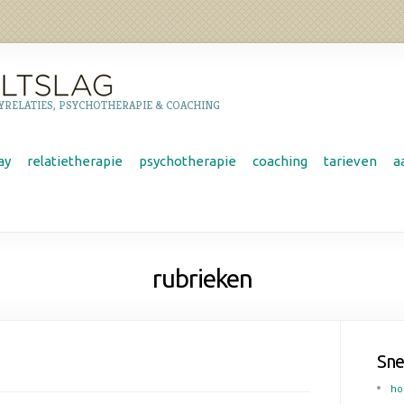
YRELATIES, PSYCHOTHERAPIE & COACHING
ay
relatietherapie
psychotherapie
coaching
tarieven
a
rubrieken
Sne
h