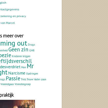
glish
ntactgegevens
rzekering en privacy
 van Marcel
s meer over
ming out
Drugs
Geen zin
amheid
GHB
oezie
Kinderen krijgen
ftijdsverschil
Mr
fdesverdriet
Man
ght
Narcisme
Opdringen
Passie
drugs
Trio's
Trouw
Vader-zoon
Vreemdgaan
Vriendengroep
praktijk