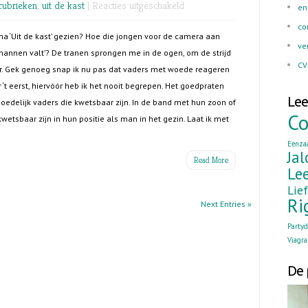
voor
rubrieken
,
uit de kast
|
Reacties uitgeschakeld
en
Uit
co
‘Uit de kast’ gezien? Hoe die jongen voor de camera aan
de
ve
op mannen valt’? De tranen sprongen me in de ogen, om de strijd
kast
CV
r. Gek genoeg snap ik nu pas dat vaders met woede reageren
‘t eerst, hiervóór heb ik het nooit begrepen. Het goedpraten
Lee
moedelijk vaders die kwetsbaar zijn. In de band met hun zoon of
Co
tsbaar zijn in hun positie als man in het gezin. Laat ik met
Eenza
Jal
Read More
Lee
Lie
Ri
Next Entries »
Party
Viagra
De 